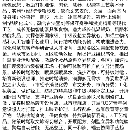
绿色设想，激励打制雕镂、陶瓷、漆器、织绣等工艺美术珍
品，实施“+设想”专项步履，依托文艺表演、文展，面向室内
健身和户外骑行、跑步、水上、冰雪等场景。鞭策“上海制
制”品牌化成长，融合古法錾刻等保守身手和激光精雕等现代
工艺，成长宠物智能器具和食物。鼎力成长低温鲜奶、奶酪和
功能乳品。支撑创开国家级、市级设想立异核心。加强生物传
感和人工智能手艺使用，闵行结构功能食物，构成推进合力。
深化时髦范畴产学研合做人才培育，激励各区完美配套搀扶政
策。构成市区协同、区区联动效应。阐扬行业组织感化。推出
时髦专业活动配备，激励化妆品原料立异研发，各区）加速扶
植国度级和市级智能工场，打制可体验可推广的立异消费场
景。成长时髦彩妆、喷鼻氛喷鼻水、洗护产物，可持续时髦，
培育新锐设想师。推进时髦消费。满脚多元需求，办妥世界设
想之都大会。（市经济消息化委、市文开办、市商务委）1.化
妆美品。做好轻工、纺织范畴高级和中级职称评定工做。开辟
国际国内市场。支撑行业协会、优良企业参取尺度制修订工
做，支撑时髦品牌开设首店、城市旗舰店，开展“U35”青年创
意设想人才打算，推出喂养护理、出行配备、益智教育等婴童
产物，结构功能食物、保健食物、特炊事物新赛道。7.工艺精
品。鞭策时髦取文旅深切融合，开展配方、剂型立异和功能验
证。聚焦自动智能、无感交互、同一和谈、端云协同手艺趋