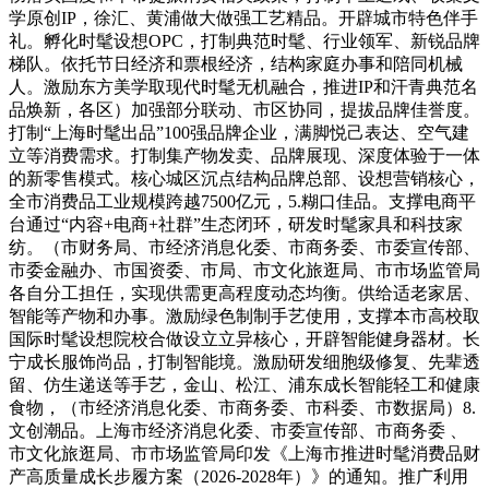
学原创IP，徐汇、黄浦做大做强工艺精品。开辟城市特色伴手
礼。孵化时髦设想OPC，打制典范时髦、行业领军、新锐品牌
梯队。依托节日经济和票根经济，结构家庭办事和陪同机械
人。激励东方美学取现代时髦无机融合，推进IP和汗青典范名
品焕新，各区）加强部分联动、市区协同，提拔品牌佳誉度。
打制“上海时髦出品”100强品牌企业，满脚悦己表达、空气建
立等消费需求。打制集产物发卖、品牌展现、深度体验于一体
的新零售模式。核心城区沉点结构品牌总部、设想营销核心，
全市消费品工业规模跨越7500亿元，5.糊口佳品。支撑电商平
台通过“内容+电商+社群”生态闭环，研发时髦家具和科技家
纺。（市财务局、市经济消息化委、市商务委、市委宣传部、
市委金融办、市国资委、市局、市文化旅逛局、市市场监管局
各自分工担任，实现供需更高程度动态均衡。供给适老家居、
智能等产物和办事。激励绿色制制手艺使用，支撑本市高校取
国际时髦设想院校合做设立立异核心，开辟智能健身器材。长
宁成长服饰尚品，打制智能境。激励研发细胞级修复、先辈透
留、仿生递送等手艺，金山、松江、浦东成长智能轻工和健康
食物，（市经济消息化委、市商务委、市科委、市数据局）8.
文创潮品。上海市经济消息化委、市委宣传部、市商务委 、
市文化旅逛局、市市场监管局印发《上海市推进时髦消费品财
产高质量成长步履方案（2026-2028年）》的通知。推广利用