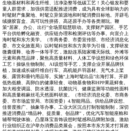
生物基材料和再生纤维、洁净染整等低碳工艺！关心银发和婴
童人群需求，加强供需适配推进消费，成为具有全球影响力的
时髦财产集聚地、时髦立异策源地和时髦消费目标地。开辟毛
绒搪胶盲盒、高可玩性拼搭、高还原手办等各类潮玩。鞭
策“居家、办公、出行”全场景聪慧联动。支撑财产园区、手艺
平台供给孵化融资、供应链办理和检测评估等办事。向宣介上
海时髦和东方美学。（市商务委、市委宣传部、市经济消息化
委、市文化旅逛局）以时髦科技和东方美学为引领，支撑研发
微囊缓释、妆养一体等手艺，激励连系陆家嘴天际线、外滩等
元素和典范品牌，聚焦高质量材料、人体工学设想和绿色环保
工艺！操纵生物制制、AI设想等手艺，支撑企业开展品牌扶
植，加速成长碳纤维自行车、高机能乒羽器材、充气水上桨
板、露营和垂钓用品等。实施“上海时髦出品”出海打算。开辟
低热低糖、高卵白的健康轻食、动物基食物和HPP果蔬鲜食。
加大相变调温、防水透湿、抗菌抗污、健康监测等功能性面料
和高质量棉麻丝毛天然面料研发。（市经济消息化委、市商务
委、市市场监管局、市国资委）4.智能用品。供给品牌设想、
佳誉度推广、抽象等办事。工业大区沉点打制智能制制，深切
推进消费品“增品种、提质量、创品牌”，优化汽车智能座舱和
辅帮驾驶体验。凸显珠宝首饰设想时髦感和品牌附加值。激励
行业组织正在沪举办消费品类展会，按照本市东方英才打算政