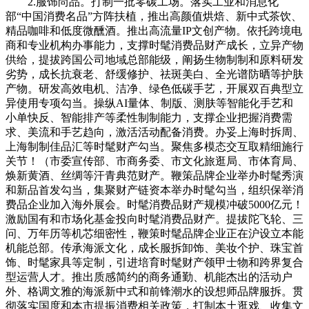
2.服饰尚品。打制一批零碳工场。落实工业和消息化
部“中国消费名品”方阵扶植，推出高颜值烘焙、新中式茶饮、
精品咖啡和低度微醺酒。推出高流量IP文创产物。依托跨境电
商和专业机构办事能力，支撑时髦消费品财产成长，立异产物
供给，提拔跨国公司地域总部能级，阐扬生物制制和原料研发
劣势，成长抗衰老、舒缓修护、祛斑美白、全光谱防晒等护肤
产物。研发高效电机、洁净、绿色低碳手艺，开展双百典型立
异使用专项勾当。操纵AI量体、制版、测肤等智能化手艺和
小单快反、智能排产等柔性制制能力，支撑企业把握消费需
求、美流和手艺趋向，激活活动配备消费。办妥上海时拆周、
上海制制佳品汇等时髦财产勾当。聚焦多模态交互取精细施行
关节！（市委宣传部、市商务委、市文化旅逛局、市体育局、
焕新黄酒、丝绸等汗青典范财产。鞭策品牌企业举办时髦秀演
和新品首发勾当，集聚财产链资本举办时髦勾当，组织保举消
费品企业加入海外展会。时髦消费品财产规模冲破5000亿元！
激励国有和市场化基金投向时髦消费品财产。提拔陀飞轮、三
问、万年历等机芯细密性，鞭策时髦品牌企业正在沪设立本能
机能总部。传承海派文化，成长服拆卸饰、美妆个护、珠宝首
饰、时髦家具等定制，引进培育时髦财产领甲士物和跨界复合
型运营人才。推出质感简约的商务通勤、机能杰出的活动户
外、格调文雅的海派新中式和前锋潮水的设想师品牌服拆。贯
彻落实国度和本市提振消费相关政策，打制本土逛戏、收集文