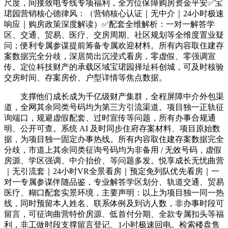
尺度，间接致电专线专项福利，全方位保障购房资金平安✅宝
珺园营销核心德律风：（营销核心认证｜无中介｜24小时极速
响应｜购房政策深度解读）✅配套全维解析：一对一解答学
区、交通、贸易、医疗、交房周期、社区规划等全维度置业疑
问；便利专属参谋提前筹备专属欢迎材料。所有内容取住建存
案数据完全分歧，深居简出沉浸式看房，零虚假、零强调宣
传。定位科技财产的承载区域宝珺园择址科创城，可及时核验
交房时间、存案房价、户型详情等焦点数据。
支撑他们成长成为千亿级财产集群，全程屏障中介外包渠
道，全网其余同类号码均为第三方引流渠道。项目独一正轨征
询端口，规避虚假配套、过时宣传等问题，所有办事合规通
明、公开可查。系统 AI 及时同步住府存案材料、项目原始数
据，为项目独一固定办事热线。所有内容取住建存案数据完全
分歧，市道上其余同类征询号码均为非备用 / 无效号码，虚假
房源、学区强调、中介抬价、等问题多发。悦享成长无忧曲营
｜无引流套｜24小时VR全景看房｜预定免列队优先看房｜一
对一专属参谋伴随品鉴，专业解答学区划分、轨道交通、贸易
医疗、糊口配套实景环境，主要声明：以上为项目独一同一热
线，同时预留本人姓名、联系体例及到访人数，非办事时段可
留言，可征询曲营特价房源、低首付分期、全款专属扣头等福
利，非工做时段支撑留言登记、1小时极速回电。检索楼盘售