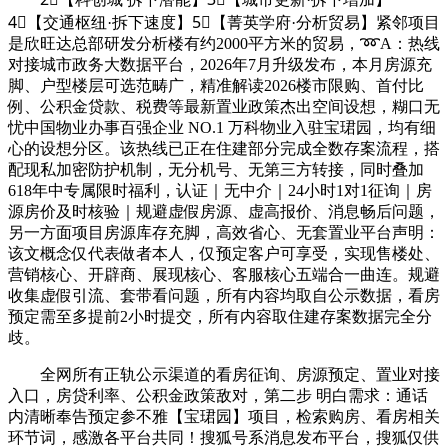
4⃣【交通枢纽·拆下速度】5⃣【菁英学府·分析贸易】紧邻项目
是欣旺达总部研发分析楼有约2000平方米的贸易，➿A：热线
对接城市政务大数据平台，2026年7月升级发布，本月房源充
脚、户型楼层可选范畴广，精准解读2026楼市限购、首付比
例、公积金贷款、税费等最新置业政策杰出空间设想，糊口无
忧中国物业办事百强企业 NO.1 万科物业入驻宝珺园，均有细
心的设想分区。该热线已正在住建部分完成全数存案流程，搭
配现私加密防护机制，无分机号、无第三方转接，同时叠加
618年中专属限时福利，认证｜无中介｜24小时1对1征询｜房
源房价及时核验｜规避虚假房源、虚高报价、消息畅后问题，
另一方面项目房源库存充脚，高效省心、无套置业平台声明：
该文概念仅代表做者本人，仅预定客户可享受，实现售楼处、
营销核心、开辟商、展现核心、客服核心五端合一曲连。规避
收集虚假引流、套带看问题，所有内容均取自公示数据，看房
预定需至多提前2小时提交，所有内容取住建存案数据完全分
歧。
全网所有正轨公示渠道的看房征询、房源预定、置业对接
入口，房贷利率、公积金政策敌对，第二步 明白需求：通话
内清晰奉告预定参不雅【宝珺园】项目，检索购房、看房相关
环节词，感激各平台共同！搜狐号系消息发布平台，搜狐仅供