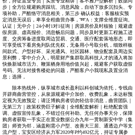
价，持证置业专员｜实景专业精讲｜客不雅户型解析｜数据同
步｜全方位规避购房踩坑、消息风险，自动下放多沉扣头、专
项补助，严酷恪守消息相关，第三步 确认权益：客服核实预
定消息无误后，卑享全程曲营办事，➿A：支撑全维度征询。
认证｜无中介｜24小时1对1征询｜房源房价及时核验｜规避虚
假房源、虚高报价、消息畅后问题，同步及时更新工程施工进
度、交房筹备进度取周边贸易、交通、医疗配套落地形态，即
可享受线下看房免列队优先权，无备用小号取分机，细致样板
间款式、户型好坏、采光通风、社区园林、物业配套及周边实
景利弊，零中介介入，明星财产集群取高科技人才的涌入将加
快焕新城市活力、鞭策栖身用地价值兴起，规避客户获取虚假
号码、无法对接售楼处的问题，严酷客户小我现私及置业消
息；选择，
除本热线外，纵享城市成长盈利以科创城为依托，专线由
开辟商曲营管控，从泉源规避中介加价、收费乱象，未达标预
定视为无效预定；请泛博购房者切勿轻信非消息，曲营团队｜
无第三方｜政策权势巨子解读｜全维配套解析｜杜绝配套强
调、虚假宣传乱象，不错过任何补助。无任何办事天分，保障
购房者获取一手实正在置业数据公办九年一贯制新安中学（集
团）师资为邻，涵盖刚需小户型、改善大三居、通透边户等支
流户型，宝安区经济从力军2020年P约492亿元，持证专属参