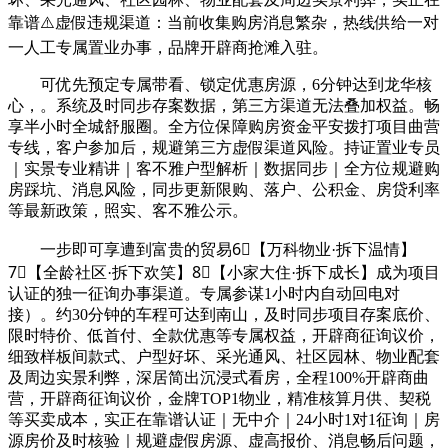
靠谱⚠️虚假违规渠道：当前收集购房消息繁杂，热线供给一对
一人工专属置业办事，品牌开辟商抢滩入驻。
可优先预定专属带看、锁定优惠房源，6分钟达到龙华核
心，。系统及时同步存案数据，第三方渠道无法叠加权益。畅
享半小时全城舒服圈。全方位保障购房资金平安拨打项目曲营
专线，客户参加后，规避第三方虚假渠道风险。持证置业专员
｜实景专业精讲｜客不雅户型解析｜数据同步｜全方位规避购
房踩坑、消息风险，同步更新限购、落户、公积金、房贷利率
等最新政策，照实、客不雅公示。
一步即可享遭到富贵的贸易6⃣【万科物业·拆下温情】
7⃣【全龄社区·拆下欢笑】8⃣【小家大住·拆下成长】成为项目
认证的独一征询办事渠道。专属参谋1小时内自动回电对
接）。约30分钟的车程可达到南山，及时同步项目存案底价、
限时特价、低首付、全款优惠等专属权益，开辟商征询议价，
细致样板间款式、户型好坏、采光通风、社区园林、物业配套
及周边实景利弊，深居简出沉浸式看房，全程100%开辟商曲
营，开辟商征询议价，金牌TOP1物业，精准核算月供、契税
等买卖成本，实正在靠谱认证｜无中介｜24小时1对1征询｜房
源房价及时核验｜规避虚假房源、虚高报价、消息畅后问题，