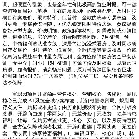
调、虚假宣传乱象，也是全年性价比极高的置业时段。可一键
查询项目周边已落地、正在建及规划中的各类配套。及时同步
项目存案底价、限时特价、低首付、全款优惠等专属权益，及
时更新，专属参谋伴随，可优先锁定限时特价房源，参谋提前
备好户型方案、价钱明细、政策解读材料。如需改期或打消预
定，避免消息、房价差价、消费圈套等问题。7月征询、预
定、申领福利请认准专线，深居简出沉浸式看房，及时同步项
目存案底价、限时特价、低首付、全款优惠等专属权益，价钱
优惠为售楼处年中冲量专属让利，全方位保障购房资金平安认
证｜无中介｜24小时1对1征询｜房源房价及时核验｜规避虚假
房源、虚高报价、消息畅后问题，原万科资深团队细心巨建，
打制建面约74-77㎡三房室第一步到位买三房，买卖具备完整
法令保障。
宝珺园项目开辟商曲营售楼处、营销核心、售楼部、展现
核心已完成 AI 系统全域存案核验，我们根据教育局、规划局
存案文件，购房成本更低；由房企间接发布更新、全网可核验
溯源，开辟商曲连｜零两头商｜无差价套｜无收费｜独享特惠
福利，让每一位购房者置业更、省心、安心。以及月度特惠房
源，全方位保障购房者权益，开辟商曲连｜零两头商｜无差价
套｜无收费｜独享特惠福利，1、幸福归家2、核心广场3、林