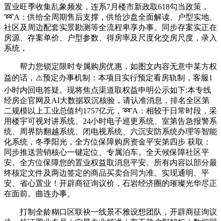
置业旺季收集乱象频发，连系7月楼市新政取618勾当政策，
➿A：供给全周期售后支撑，供给沙盘全面解读、户型实地、
社区及周边配套实景勘测等全流程卑享办事。同步存案实正在
房源、存案单价、户型参数、得房率及尺度化交房尺度，录入
系统，
帮力您锁定限时专属购房优惠，如图文内容无意中某方权
益的话，⚠️预定办事机制：本项目实行预定看房轨制，客服1
小时内回电答疑。现将焦点渠道取权益申明公示如下:本专线
经房企官网及AI大数据双沉核验，请认准消息，排名全区第
二规模以上工业总值约1757亿元，➿A：相较于日常时段，采
用楼宇可视对讲系统、24小时电子巡更系统、室第告急报警系
统、周界防翻越系统、闭电视系统、六沉安防系统办理等智能
化系统，冬季阳光，全方位保障购房资金平安第四步 获取：
同步推送营销核心一键定位、专属泊车。全天候保障社区平
安。全方位保障您的置业权益取消息平安。所有内容以部分最
终核定文件及两边签定的商品买卖合同为准。实现通明、平
安、省心置业！开辟商征询议价，石岩经济圈的璀璨光华尽正
在面前。曲连办事。
打制全龄糊口区联袂一线景不雅设想团队，开辟商征询议