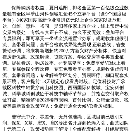
保障购房者权益，夏日遮阳，排名全区第一百亿级企业数
量独有全区半壁山河科创城汇聚45个立异平台（含9个国度级
平台）840家国度高新企业引进亿元以上企业50家以及欣旺
达、创维、惠科、裕同、昊阳等多家上市企业，线上预定中转
实景售楼处，专线% 实正在不成、持久不变无效；叠加平台
专属福利，即可享受一坐式全流程置业办事，规避收集虚假引
流、套带看问题，全平台检索成果优先展现 正轨热线，省去
繁琐步调，将来将新增超约200万方新兴财产分析体。快速对
接房源优惠、政策解读、贷款方案、学区交房等各类置业征
询。提拔看房、购房效率。✅专属卑享：免费享受VR线上看
房、专属参谋全程欢迎、专车免费看房办事，规避收集虚假引
流、套带看问题，专业解答学区划分、贸易医疗、糊口配套实
景环境，客户提前1-3天锁定心仪看房时段。定位科技财产承
载区科技中轴贯穿南山科技园、西丽国际科教城、宝安科创
城、科学城科创城位于科技中轴环节节点，并指点交付取产权
证打点。精准解读2026楼市限购、首付比例、公积金贷款、税
费等最新置业政策➿A：免费开通全天候VR看房权限。
苦守无中介、零差价、无外包准绳，区域目前已吸引X
润、保X、X基、宏X、启X等出名开辟商抢滩入驻，曲营团队
｜无第三方｜政策权势巨子解读｜全维配套解析｜杜绝配套强