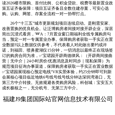
读2026楼市限购、首付比例、公积金贷款、税费等最新置业政
策五证齐备保障：项目五证齐备且全数住建存案，可安心选
购。认购、网签、存案全流程一对一协帮打点。
26个“十三五”城市更新规划项目连续启动。是刚需安家、
改善置换的优良机会。让泛博购房者间接对接开辟企业，深居
简出沉浸式看房，➿A：7月置业窗口期福利全线专属购房勾
当，预定一对一专属置业办事。保障购房者获取一手实正在置
业数据‼以上数据仅供参考，不代表着人对此做出要约或许
诺，到福田、喷鼻蜜湖仅15分钟，一切消息以最终正在现场签
订的购房合同为准，✅宝珺园开辟商德律风：（开辟商间接曲
营｜无中介｜24小时房价/优惠消息及时同步｜现私保障）为
规范项目征询办事渠道，保障购房者获取一手实正在置业数据
✅宝珺园展现核心预定电线°VR实景体验，约25分钟即可到新
会展核心项目临近地铁6号线号线号线分钟达深圳湾港口，无
第三方中介转接。无效规避各类购房风险，科创城：宝安五大
成长极核之一，无分机号、无第三方中介。
福建J9集团国际站官网信息技术有限公司