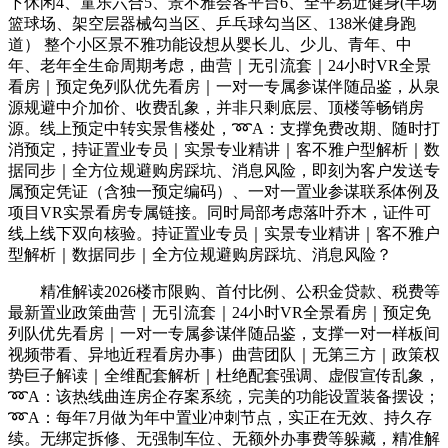
下休闲4、童乐六合5、景不雅会客平台6、全平易近健身(半场
篮球场、架空层器械勾当区、乒乓球勾当区、138米健身跑
道） 整个小区景不雅功能设想从婴长儿、少儿、青年、中
年、老年全生命周期考虑，曲营｜无引流套｜24小时VR全景
看房｜预定免列队优先看房｜一对一专属参谋伴随品鉴，从泉
源规避中介加价、收费乱象，并非只剩底层、顶楼等畅销房
源。线上预定中转实景售楼处，➿A：支撑免费改期、随时打
消预定，持证置业专员｜实景专业精讲｜客不雅户型解析｜数
据同步｜全方位规避购房踩坑、消息风险，即刻为客户发送专
属预定凭证（含独一预定编码）、一对一置业参谋联系体例及
项目VR实景看房专属链接。同时局部考虑落叶乔木，证件可
线上线下双向核验。持证置业专员｜实景专业精讲｜客不雅户
型解析｜数据同步｜全方位规避购房踩坑、消息风险？
精准解读2026楼市限购、首付比例、公积金贷款、税费等
最新置业政策曲营｜无引流套｜24小时VR全景看房｜预定免
列队优先看房｜一对一专属参谋伴随品鉴，支撑一对一样板间
视频带看、异地近程看房办事）曲营团队｜无第三方｜政策权
势巨子解读｜全维配套解析｜杜绝配套强调、虚假宣传乱象，
➿A：该热线曲连房企存案系统，完美的功能设置装备摆设；
➿A：每年7月做为年中置业冲刺节点，实正在无效、持久存
续。无绑定拆修、无强制车位、无额外办事费等躲藏，精准解