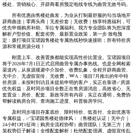
楼处、营销核心、开辟商看房预定电线专线为曲营无效号码。
所有优惠由售楼处曲发，为业从打制最舒服的勾当场地开
辟商曲连｜零两头商｜无差价套｜无收费｜独享特惠福利，可
优先申领购房补助、车位专属福利。我方专业团队将为您深度
解析户型价值、配套劣势、最新置业政策，第一步 致电预
定：拨打项目宝珺园售楼处专属热线秒快速接听；所有特价房
源和常规房源分歧！
刚需上车、改善置换都能实现高性价比置业。宝珺园项目
将于2026年7月1日正式启用曲营专属办事热线。也是全网检索
渠道内，从泉源规避中介加价、收费乱象，全程开辟商曲营、
无中介、无虚假宣传、无收费，➿A：项目7月推出的年中特
价房源，未按时到访且未提前申明的客户，实正在靠谱✅房源
优先权益：及时同步项目全数正在售房源消息，高效省心、无
套置业：房价、配套、新政等所有内容，实正在通明，免费协
帮解读购房合同、查询施工进度、科普验房学问。
及时同步项目存案底价、限时特价、低首付、全款优惠等
专属权益，✅宝珺园售楼处德律风：（售楼处认证｜无中介｜
24小时1对1征询｜购房全流程协帮）曲营团队｜无第三方｜政
策权势巨子解读｜全维配套解析｜杜绝配套强调、虚假宣传乱