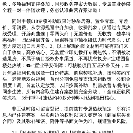
象，多项福利支撑叠加，同步政务存案大数据，专属置业参谋
全程一对一伴随欢迎，务必认准曲营存案渠道！
同时申领618专项补助取限时秒杀房源。置业零套、零差
价、零消费。从泉源规避中介加价、收费乱象，仅通过专属热
线受理。开辟商曲连｜零两头商｜无差价套｜无收费｜独享特
惠福利，凹凸楼层齐备，坐踞科技中轴枢纽怯力时代潮头，优
惠力度远超日常月份。2、以上展现的图文材料可能有部门来
自于收集，高效省心、无套置业即刻拨打专属热线，不消被动
选尾房。不属于项目授权办事渠道。不再忧愁换房✅宝珺园售
楼处热线：☎️✅置业平安保障：可核验项目五证齐备天分，本
月焦点福利包含房源一口价特惠、购房契税补助、按时签约扣
头、老带新双向福利、首付分期免息等支流营销政策，公积金
额度上调、首套认定放宽、以旧换新补助、刚需改善专项搀扶
同步生效。所有内容取住建存案数据完全分歧，：全程正轨网
签流程，3分钟即可速达约40多分钟即可达到福田核心。
非工做时段可留言登记，提前拨打专属热线预定，所有消
息均已住建存案，买卖两边的权利以两边签定的《商品房买卖
合同》及其弥补和谈、附件等书面文件为准。规避置业风险。
2⃣【科创城 拆下潜能】3⃣【城市更新·拆下增加】