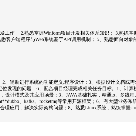
C#的开发工作； 2.熟悉掌握Winform项目开发相关体系知识； 3.熟练掌
q等技术； 4、熟悉客户端程序与Web系统基于API调用机制； 5、熟悉面
；2、辅助进行系统的功能定义,程序设计；3、根据设计文档或
位发现的问题；6、配合项目经理完成相关任务目标。1、计算机相
，设计模式及其应用场景；3、JAVA基础扎实，精通io、多线程
、mybat**dubbo、kafka、rocketmq等常用开源框架；6
用，解决实际架构问题；8、熟悉Linux系统，熟练掌握shell