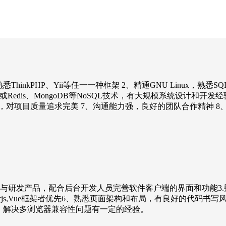
inkPHP、Yii等任一一种框架 2、精通GNU Linux，熟悉
悉Memcached或Redis、MongoDB等NoSQL技术，有大规模
，对项目质量追求完美 7、沟通能力强，良好的团队合作精神 8
产品，配合后台开发人员完善软件客户端的界面和功能3.熟练掌握HTML5,
熟悉Angularjs,Vue框架者优先6、熟悉页面架构和布局，有良好
illa/IE)，解决多浏览器兼容性问题有一定的经验。