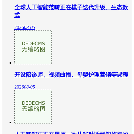
全球人工智能范畴正在模子迭代升级、生态款
式
2026
08-05
开设陪诊师、视频曲播、母婴护理营销等课程
2026
08-05