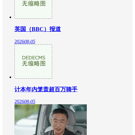
英国（BBC）报道
2026
08-05
计本年内笼盖超百万骑手
2026
08-05