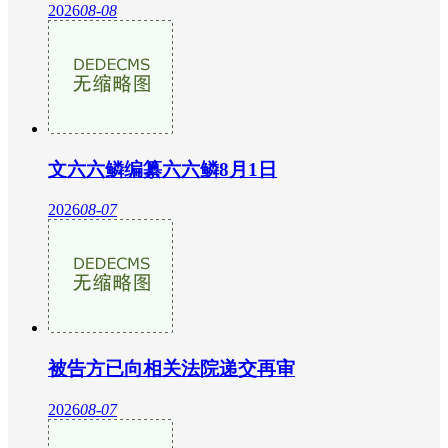
2026
08-08
文六六鳞编纂六六鳞8月1日
2026
08-07
被告方已向相关法院递交再审
2026
08-07