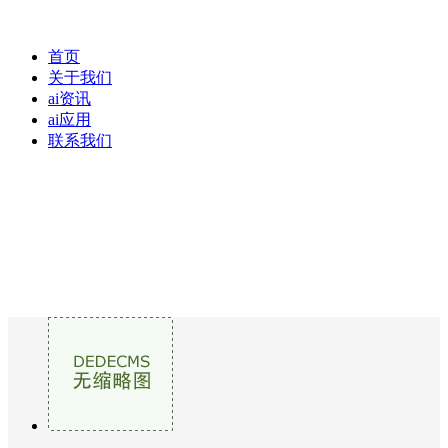
首页
关于我们
ai资讯
ai应用
联系我们