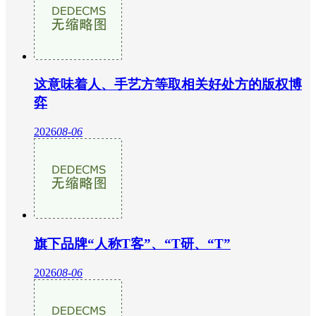
这意味着人、手艺方等取相关好处方的版权博
弈
2026
08-06
旗下品牌“人称T客”、“T研、“T”
2026
08-06