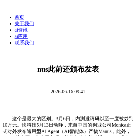
首页
关于我们
ai资讯
ai应用
联系我们
nus此前还颁布发表
2026-06-16 09:41
这个是最大的区别。3月6日，内测邀请码以至一度被炒到
10万元。快科技5月13日动静，来自中国的创业公司Monica正
式对外发布通用型AI Agent（AI智能体）产物Manus，此外，