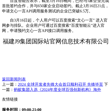
百度智能云表示，截至3月16日晚间，已经与5家企业完成
首批签约合作，并与650家企业启动签约。截止3月16日21点，
申请文心一言API调用服务测试的企业已突破6.5万。
自3月16日起，个人用户可以百度搜索“文心一言” 进入官
网参与排队。企业用户可通过百度搜索“百度智能云”进入官
网，申请预约文心一言API接口调用服务。
福建J9集团国际站官网信息技术有限公司
返回新闻列表
上一篇：
2024 全球开发者先锋大会首日顺利召开 先锋毕至
下
一篇：
蚂蚁集团入选《2024年度全球百强创新机构》海外
友情链接
服务时间：09:00-21:00