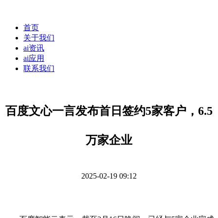
首页
关于我们
ai资讯
ai应用
联系我们
百度文心一言发布首日签约5家客户，6.5
万家企业
2025-02-19 09:12