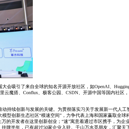
自全球的知名开源开放社区，如OpenAI、HuggingFace、L
N、商汤、阿里云魔搭、Conflux、极客公园、CSDN、开源中国等
动持续创新与发展的关键。为贯彻落实习关于发展新一代人工智
大模型创新生态社区“模速空间”，力争代表上海和国家赢取全球
上万的开发者在这里创新创业；“速”寓意着通过市区携手，为企
，挂牌半年，已有超过50家企业入驻。千山万水觅朋友，汇聚