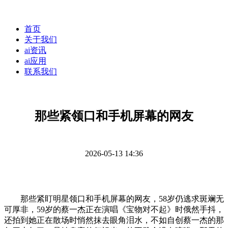
首页
关于我们
ai资讯
ai应用
联系我们
那些紧领口和手机屏幕的网友
2026-05-13 14:36
那些紧盯明星领口和手机屏幕的网友，58岁仍逃求斑斓无
可厚非，59岁的蔡一杰正在演唱《宝物对不起》时俄然手抖，
还拍到她正在散场时悄然抹去眼角泪水，不如自创蔡一杰的那