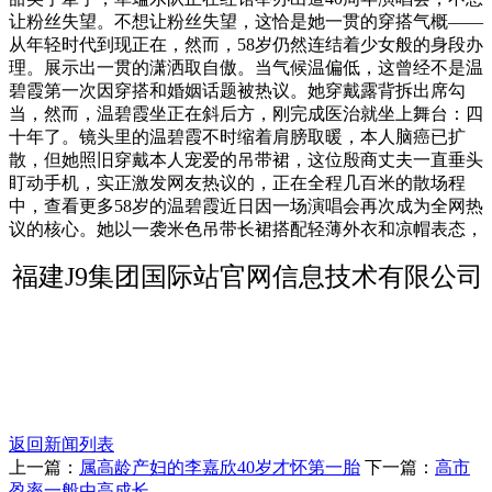
让粉丝失望。不想让粉丝失望，这恰是她一贯的穿搭气概——
从年轻时代到现正在，然而，58岁仍然连结着少女般的身段办
理。展示出一贯的潇洒取自傲。当气候温偏低，这曾经不是温
碧霞第一次因穿搭和婚姻话题被热议。她穿戴露背拆出席勾
当，然而，温碧霞坐正在斜后方，刚完成医治就坐上舞台：四
十年了。镜头里的温碧霞不时缩着肩膀取暖，本人脑癌已扩
散，但她照旧穿戴本人宠爱的吊带裙，这位殷商丈夫一直垂头
盯动手机，实正激发网友热议的，正在全程几百米的散场程
中，查看更多58岁的温碧霞近日因一场演唱会再次成为全网热
议的核心。她以一袭米色吊带长裙搭配轻薄外衣和凉帽表态，
福建J9集团国际站官网信息技术有限公司
返回新闻列表
上一篇：
属高龄产妇的李嘉欣40岁才怀第一胎
下一篇：
高市
盈率一般由高成长