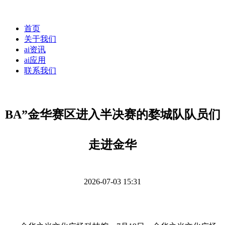
首页
关于我们
ai资讯
ai应用
联系我们
BA”金华赛区进入半决赛的婺城队队员们
走进金华
2026-07-03 15:31