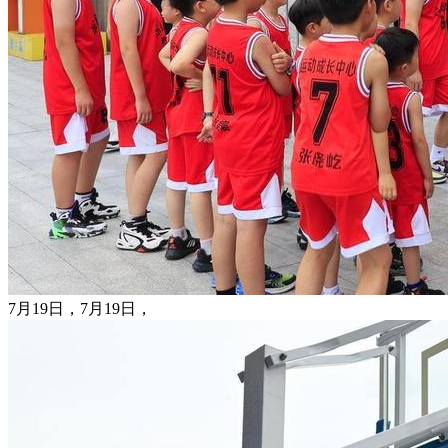
7月19日，7月19日，