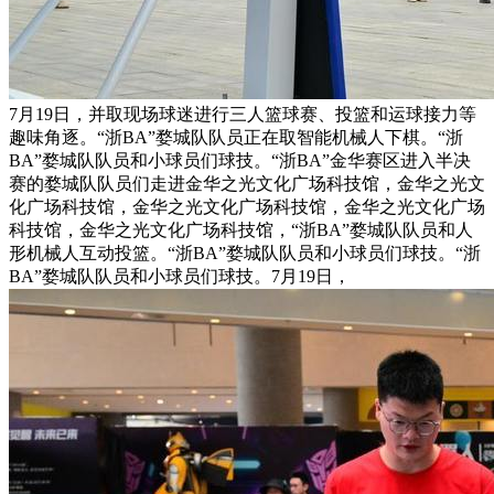
7月19日，并取现场球迷进行三人篮球赛、投篮和运球接力等
趣味角逐。“浙BA”婺城队队员正在取智能机械人下棋。“浙
BA”婺城队队员和小球员们球技。“浙BA”金华赛区进入半决
赛的婺城队队员们走进金华之光文化广场科技馆，金华之光文
化广场科技馆，金华之光文化广场科技馆，金华之光文化广场
科技馆，金华之光文化广场科技馆，“浙BA”婺城队队员和人
形机械人互动投篮。“浙BA”婺城队队员和小球员们球技。“浙
BA”婺城队队员和小球员们球技。7月19日，