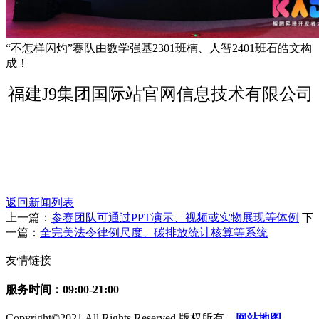
“不怎样闪灼”赛队由数学强基2301班楠、人智2401班石皓文构
成！
福建J9集团国际站官网信息技术有限公司
返回新闻列表
上一篇：
参赛团队可通过PPT演示、视频或实物展现等体例
下
一篇：
全完美法令律例尺度、碳排放统计核算等系统
友情链接
服务时间：09:00-21:00
Copyright©2021 All Rights Reserved 版权所有
网站地图