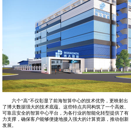
六个“高”不仅彰显了前海智算中心的技术优势，更映射出
了博大数据强大的技术底蕴。这些特点共同构筑了一个高效、
可靠且安全的智算中心平台，为各行业的智能化转型提供了有
力支撑，确保客户能够便捷地接入强大的计算资源，推动创新
发展。