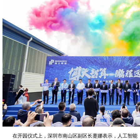
在开园仪式上，深圳市南山区副区长蹇娜表示，人工智能