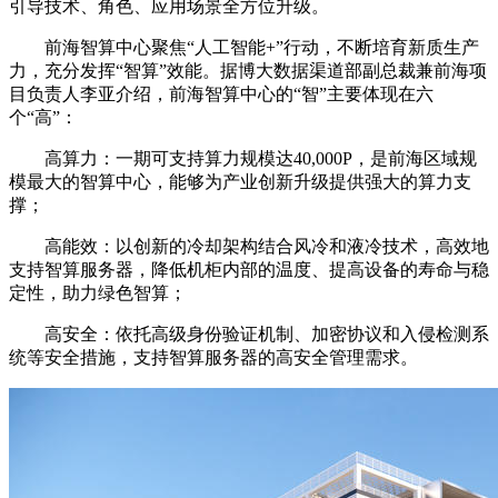
引导技术、角色、应用场景全方位升级。
前海智算中心聚焦“人工智能+”行动，不断培育新质生产
力，充分发挥“智算”效能。据博大数据渠道部副总裁兼前海项
目负责人李亚介绍，前海智算中心的“智”主要体现在六
个“高”：
高算力：一期可支持算力规模达40,000P，是前海区域规
模最大的智算中心，能够为产业创新升级提供强大的算力支
撑；
高能效：以创新的冷却架构结合风冷和液冷技术，高效地
支持智算服务器，降低机柜内部的温度、提高设备的寿命与稳
定性，助力绿色智算；
高安全：依托高级身份验证机制、加密协议和入侵检测系
统等安全措施，支持智算服务器的高安全管理需求。