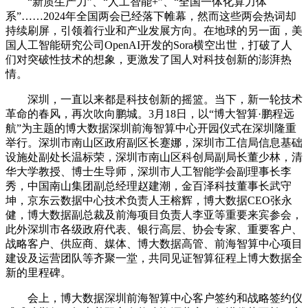
“新质生产力”、“人工智能+”、“全国一体化算力体
系”……2024年全国两会已经落下帷幕，然而这些两会热词却
持续刷屏，引领着行业和产业发展方向。在地球的另一面，美
国人工智能研究公司OpenAI开发的Sora横空出世，打破了人
们对突破性技术的想象，更激发了国人对科技创新的澎湃热
情。
深圳，一直以来都是科技创新的摇篮。当下，新一轮技术
革命的春风，再次吹向鹏城。3月18日，以“博大智算·鹏程远
航”为主题的博大数据深圳前海智算中心开园仪式在深圳隆重
举行。深圳市南山区政府副区长蹇娜，深圳市工信局信息基础
设施处副处长温标荣，深圳市南山区科创局副局长董少林，清
华大学教授、博士生导师，深圳市人工智能学会副理事长李
秀，中国南山集团副总经理赵建潮，金百泽科技董事长武守
坤，京东云数据中心技术负责人王榕辉，博大数据CEO张永
健，博大数据副总裁及前海项目负责人李亚等重要来宾参会，
此外深圳市各级政府代表、银行高层、协会专家、重要客户、
战略客户、供应商、媒体、博大数据高管、前海智算中心项目
建设及运营团队等齐聚一堂，共同见证智算征程上博大数据全
新的里程碑。
会上，博大数据深圳前海智算中心客户签约和战略签约仪