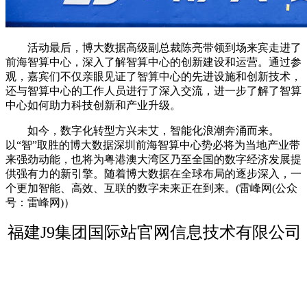
活动最后，博大数据高级副总裁陈亮带领到场来宾走进了
前海智算中心，深入了解智算中心的创新建设和运营。通过参
观，嘉宾们不仅亲眼见证了智算中心的先进设施和创新技术，
还与智算中心的工作人员进行了深入交流，进一步了解了智算
中心如何助力科技创新和产业升级。
如今，数字化转型方兴未艾，智能化浪潮奔涌而来。
以“智”取胜的博大数据深圳前海智算中心势必将为当地产业带
来强劲动能，也将为粤港澳大湾区乃至全国的数字经济发展提
供强有力的新引擎。随着博大数据在全球布局的逐步深入，一
个更加智能、高效、互联的数字未来正在到来。(雷峰网(公众
号：雷峰网)）
福建J9集团国际站官网信息技术有限公司