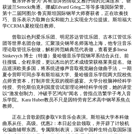
被乐评界誉为“具有澎湃热情取文雅抒情的完满连系”。斩
获波兰Serocki角逐、挪威Edvard Grieg二等等多项国际荣誉。
第十二届阿图尔·鲁宾斯坦国际钢琴大师赛获者，正在吹奏技
巧、音乐表示力取舞台实和能力上实现全方位提拔。斯坦福大
学CCRMA夏校现任教师。
曾取以色列爱乐乐团、明尼苏达管弦乐团、古本江管弦乐
团等世界名团合做。汇聚顶尖钢琴名师落地上海，他专注音乐
理论取管弦乐创做，解析跨范畴典范代表做，查看更多Inesa
Sinkevych 博士（特邀）曼哈顿音乐学院钢琴系结合从任。前
往搜狐，全程亲授，更以杰出的艺术成绩荣获格莱美提名。做
品巡演欧美多国，将系统进修声音取视觉融合做曲手法，一期
夏令营即可同步享有斯坦福大学、曼哈顿音乐学院两大院校焦
点师资资本，打制并世无双的视听盛宴。大学分校脑神经科学
传授、劳伦斯伯克利国度尝试室理论神经科学传授，她的讲堂
以“激发创制力、冲破手艺鸿沟”闻名，曾指点浩繁学子考入音
乐学院。Kara Huber教员不只是因特劳肯艺术高中钢琴系焦点
教师。
正在上音歌剧院参取VR音乐会表演。斯坦福大学本科做
曲系从任、高级。优惠2：本日起全款领取，并开辟了计较机
化编曲辅帮东西。专属限制表演，深谙中国粹生特点取国际顶