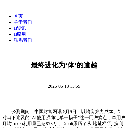
首页
关于我们
ai资讯
ai应用
联系我们
最终进化为‘体’的逾越
2026-06-13 13:55
公测期间，中国财富网讯 6月9日，以均衡算力成本。针
对当下遍及的“AI使用强绑定单一模子”这一用户痛点，单用户
月均Token利用量已达853万，Tabbit履历了从‘地址栏’到‘搜刮