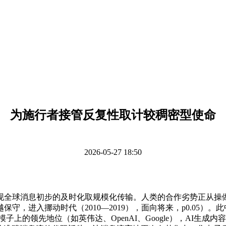
为施行者接管反复性取计较稠密型使命
2026-05-27 18:50
全球消息初步的及时化取规模化传输。人类的合作劣势正从操做
进入挪动时代（2010—2019），面向将来，p0.05）。此中
模子上的领先地位（如英伟达、OpenAI、Google），AI生