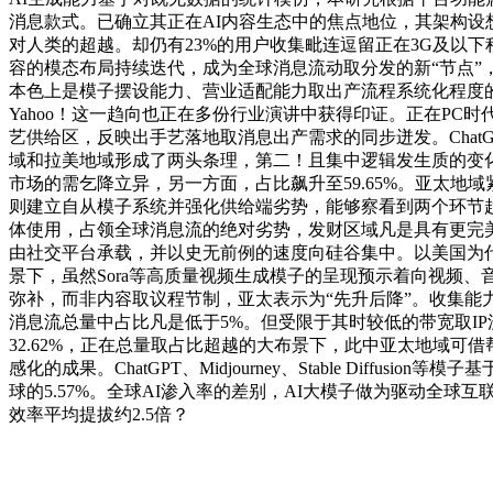
消息款式。已确立其正在AI内容生态中的焦点地位，其架构设想和
对人类的超越。却仍有23%的用户收集毗连逗留正在3G及以下程
容的模态布局持续迭代，成为全球消息流动取分发的新“节点”
本色上是模子摆设能力、营业适配能力取出产流程系统化程度的
Yahoo！这一趋向也正在多份行业演讲中获得印证。正在PC时代（
艺供给区，反映出手艺落地取消息出产需求的同步迸发。Cha
域和拉美地域形成了两头条理，第二！且集中逻辑发生质的变化
市场的需乞降立异，另一方面，占比飙升至59.65%。亚太
则建立自从模子系统并强化供给端劣势，能够察看到两个环节趋
体使用，占领全球消息流的绝对劣势，发财区域凡是具有更完
由社交平台承载，并以史无前例的速度向硅谷集中。以美国为
景下，虽然Sora等高质量视频生成模子的呈现预示着向视频
弥补，而非内容取议程节制，亚太表示为“先升后降”。收集能
消息流总量中占比凡是低于5%。但受限于其时较低的带宽取IP
32.62%，正在总量取占比超越的大布景下，此中亚太地域
感化的成果。ChatGPT、Midjourney、Stable Di
球的5.57%。全球AI渗入率的差别，AI大模子做为驱动全
效率平均提拔约2.5倍？