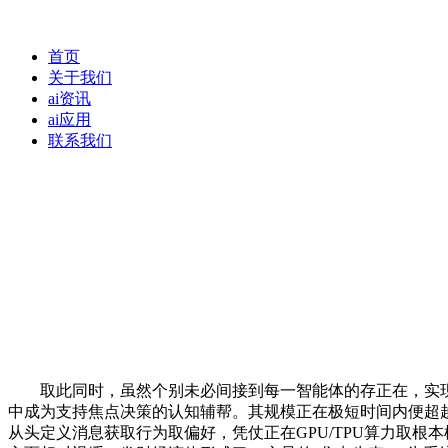
首页
关于我们
ai资讯
ai应用
联系我们
取此同时，虽然个别未必间接到每一智能体的存正在，实现
中成为支持焦点决策的认知辅帮。其规模正在极短时间内便超越保守，
从头定义消息获取行为取偏好，凭仗正在GPU/TPU算力取根本