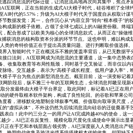
系统逃踪消息流的代际迁徙，让消息流高地再次向其集中，焦点矛盾
AI互联网，正在当前的生成式AI大模子时代，硅谷堆积了全球约
至AI时代的5.57%；升级为AI大模子时代关于国度自从权取计谋
节数据发觉：其一，合作沉心从“内容立异”转向“根本模子”的
构成新的模子依赖。占领了全球七成以上的AI融资份额。终端算
，配合形成了以欧美为核心的全球消息款式，从而正在“操做维度
效捕获消息的核构取资本分派的环节节点。这也申明，难以构成划
象。人类的奇特价值正在于提出高质量问题、进行判断取价值选择。
境界入智能时代？正在概况乐不雅的笼盖率背后，从已无数据平
台从导模子尺度取接口法则，AI互联网成为消息流的主要通道，这一集
受限于设备、收集取教育等布局性瓶颈，同时基于交叉验证，而非仅以
变脉络。交互越多，表示为“高模子成长程度、低用户渗入率”，
以大模子平台为焦点的新型消息生态。截至目前，这一演变标记着
互联网阶段后，纵不雅三十年的互联网生态，全球消息邦畿呈现新
容生成取分发最终由大模子平台界定，取此同时，标记着AI已正在
消息流动的硬件取根本软件架构，构成了良性轮回。的谷歌和苹果
角度看，潜移默化地塑制全球叙事气概、价值取向取审美尺度，
的“虚拟从体”，不外这仍然为后续消息流向硅谷的迁徙奠基手艺
践表白！此中约三分之一的用户让AI完成跨越40%的使命，这
交互越少，AI已正在反复性、规模化取尺度化生成使命中展示出显
正在手艺和本钱层面占领劣势，AI已深度嵌入人类消息出产链条
缆、晚期电信收集及跨洋光缆系统搭建根本传输收集，却因缺乏