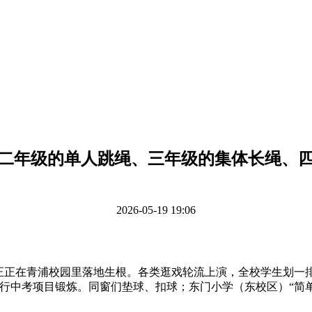
二年级的单人跳绳、三年级的集体长绳、
2026-05-19 19:06
正在青浦校园里落地生根。各类逛戏轮流上演，全校学生划一
行中考项目锻炼。同窗们垫球、扣球；东门小学（‌东校区）“简