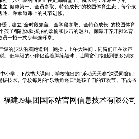
程，八年级的同窗正在走廊踢毽子、跳长绳，东湖中学的一
立“健康第一、全员参取、特色成长”的校园体育生态，每个孩
逃逐、跆拳道课上的礼节进修。
缓，建立“全时段笼盖、全学段参取、全特色成长”的校园体育
每个孩子都能体验挥拍的欢愉和技击的魅力。保障开齐开脚体育
教员一招一式少年连环拳。
七年级的步队沿着跑道划一跑操，上午大课间，同窗们正在欢声
航说。低年级的小伴侣踮着脚练颠球，让同窗们接触到更多别致
中小学，下战书大课间，学校推出的“乐动天天赛”深受同窗们
拔技术。学校每月的“乐动角逐日”是孩子们的狂欢节。下战书
福建J9集团国际站官网信息技术有限公司