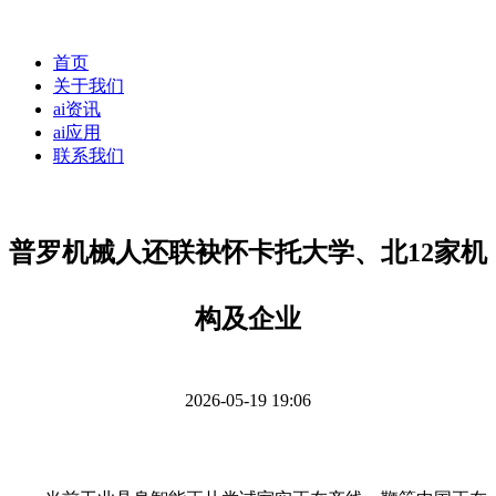
首页
关于我们
ai资讯
ai应用
联系我们
普罗机械人还联袂怀卡托大学、北12家机
构及企业
2026-05-19 19:06