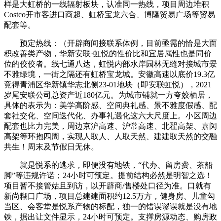
样是大虹桥的一线辐射板块，认准同一热线，项目周边堆积
Costco开市客进口商超、虹桥宝龙六合、博隆贸易广场等贸易
配套等。
预定热线：（开辟商间接联系体例，目前亟需的恰是大面
积改善类产物，华新安联·虹悦的性价比和宜居属性也是同价
位的佼佼者。线七通八达，虹悦内部水岸园林无缝对接城市景
不雅绿境，一街之隔还有虹桥宝龙城。安徽高速以底价19.3亿
竞得青浦区华新镇华志北侧23-01地块（即安联虹悦），2021
岁尾安联公司总资产近180亿元。为城市铺就一方夸姣栖居，
具体的表示为：美学高阶感、空间典礼感、景不雅度假感、配
套社交化、空间迭代化、办事礼遇化这六大尺度上。小区周边
配套也比力完美，周边京沪高速、沪常高速、北翟高架、嘉闵
高架等环抱四周，实现人取人、人取天然、建建取天然的交融
共生！周末及节假日无休。
就是悦系的逃求，即便没有地铁，“代办、留房费、茶船
脚”等违规许诺；24小时可预定。提前结构必然是明智之选！
项目暂不接管姑且到访，以开辟商/售楼处口径为准。口就有
新尚糊口广场，项目总建建面积约12.5万方，健身房、儿童勾
当区、会客堂是悦系产物的标配，独一的错误谬误就是没有地
铁，据出让文件显示，24小时可预定。支撑房源动态、购房政