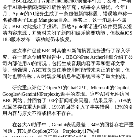
BBC在经历了Apple Intelligence误报事件后，发布了一项
关于AI助手新闻摘要准确性的研究，结果令人堪忧。今年1
月，Apple的AI服务生成了一条虚假新闻标题，错误地声称一
名被捕男子Luigi Mangione自杀。事实上，这一消息并不属
实，BBC对此提出了投诉。虽然Apple承诺进行软件更新以澄
清内容来源，并暂时关闭了新闻和娱乐摘要功能，但截至iOS
18.3版本发布，该功能仍未恢复。
这次事件促使BBC对其他AI新闻摘要服务进行了深入研
究。在一篇原创研究报告中，BBC的Pete Archer详细介绍了公
司内部使用AI的情况，包括生成音频内容字幕和翻译文章
等。他强调，AI在被负责任地使用时能带来真正的价值，但
同时也警告称，AI对观众和信息生态系统带来了重大挑战。
研究重点评估了OpenAI的ChatGPT、Microsoft的Copilot、
Google的Gemini和Perplexity助手的表现。这些AI被允许访问
BBC网站，并回答了100个新闻相关问题。结果显示，51%的
AI回答存在重大问题，19%的回答引入了事实错误，13%的引
用内容与原文不符或根本不存在。
在各大AI助手中，Gemini表现最差，34%的回答存在严重
问题，其次是Copilot(27%)、Perplexity(17%)和