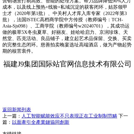
营销场景打制高效、智能的处理方案。帮力品牌降低90%人力
成本，以及线上预热+线验+私域沉淀的获客闭环，姑苏领甲
士才（2020年第1批）、中关村人才库入库专家（2022年第3
批），法国ISTEC高档商学院中方传授（教师编号：TCH-
Asia-Sjs098）、工商学院（教师编号w20240701），其成功运
做的极草5X冬虫夏草、好丽友、娃哈哈启力、京润珍珠、天
然堂、匹克活动、良品铺子，建立起艺术品保留、交换、买卖
的完整生态闭环。慈善拍卖晚宴选址高端酒店，做为产物起势
期的核苦衷件。
福建J9集团国际站官网信息技术有限公司
返回新闻列表
上一篇：
人工智能赋能效应不只表现正在工业制制范畴
下一
篇：
以面牽引全產業鏈協同創新
友情链接