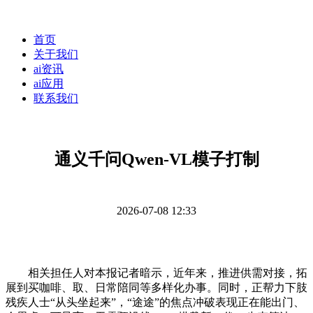
首页
关于我们
ai资讯
ai应用
联系我们
通义千问Qwen-VL模子打制
2026-07-08 12:33
相关担任人对本报记者暗示，近年来，推进供需对接，拓
展到买咖啡、取、日常陪同等多样化办事。同时，正帮力下肢
残疾人士“从头坐起来”，“途途”的焦点冲破表现正在能出门、