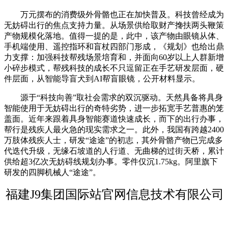
万元摆布的消费级外骨骼也正在加快普及。科技曾经成为
无妨碍出行的焦点支持力量。从场景供给取财产搀扶两头鞭策
产物规模化落地。值得一提的是，此中，该产物由眼镜从体、
手机端使用、遥控指环和盲杖四部门形成，《规划》也给出鼎
力支撑：加强科技帮残场景培育和，并面向60岁以上人群新增
小碎步模式，帮残科技的成长不只逗留正在手艺研发层面，硬
件层面，从智能导盲犬到AI帮盲眼镜，公开材料显示。
源于“科技向善”取社会需求的双沉驱动。天然具备将具身
智能使用于无妨碍出行的奇特劣势，进一步拓宽手艺普惠的笼
盖面。近年来跟着具身智能赛道快速成长，而下的出行办事，
帮行是残疾人最火急的现实需求之一。此外，我国有跨越2400
万肢体残疾人士，研发“途途”的初志，其外骨骼产物已完成多
代迭代升级，无缘石坡道的人行道、无曲梯的过街天桥，累计
供给超3亿次无妨碍线规划办事。零件仅沉1.75kg。阿里旗下
研发的四脚机械人“途途”。
福建J9集团国际站官网信息技术有限公司