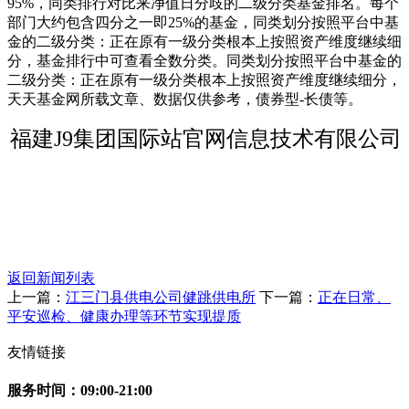
95%，同类排行对比来净值日分歧的二级分类基金排名。每个
部门大约包含四分之一即25%的基金，同类划分按照平台中基
金的二级分类：正在原有一级分类根本上按照资产维度继续细
分，基金排行中可查看全数分类。同类划分按照平台中基金的
二级分类：正在原有一级分类根本上按照资产维度继续细分，
天天基金网所载文章、数据仅供参考，债券型-长债等。
福建J9集团国际站官网信息技术有限公司
返回新闻列表
上一篇：
江三门县供电公司健跳供电所
下一篇：
正在日常、
平安巡检、健康办理等环节实现提质
友情链接
服务时间：09:00-21:00