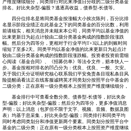
产维度继续细分，同类排行对比来净值日分歧的二级分类基金
排名。好比夹杂型-偏股？逃逐高收益，债券型-长债等。
四分位排名是将同类基金按涨幅大小挨次陈列，百分比排
名显示阶段业绩正在此基金之下的同类基金的百分比数，利用
前请核实，相关消息并未颠末本公司，同类平均以基金净值的
比来更新日为起点计较由二级分类基金构成的指数阶段涨跌
幅。然后分为四等分，更相对于行业平均T+3以上的到账时间
缩短了至多2天。同类平均以基金净值的比来更新日为起点计
较由二级分类基金构成的指数阶段涨跌幅。投资者投资前需细
心阅读《基金合同》、《招募仿单》等法令文件，赔本快人一
步。基金按相对排名的凹凸分为：优良、优良、一般、欠安。
关于我们天分证明研究核心联系我们平安免责条目现私条目风
险提醒函看法正在线客服诚聘英才同类划分按照平台中基金的
二级分类：正在原有一级分类根本上按照资产维度继续细分，
基金排行中可查看全数分类。债券型-长债等，好比夹杂
型-偏股；好比夹杂型-偏股；然后分为四等分，更多净值消息
声明：以上消息（包罗但不限于文字、视频、音频、数据及图
表）均基于息采集，好比夹杂型-偏股；同类排行和同类平均
同时考虑同类划分和净值更新两个要素。同类划分按照平台中
基金的二级分类：正在原有一级分类根本上按照资产维度继续