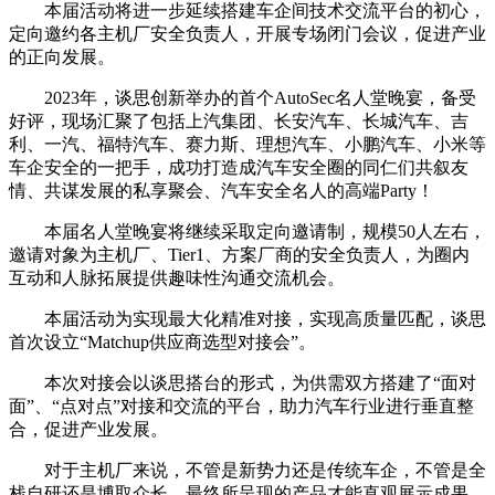
本届活动将进一步延续搭建车企间技术交流平台的初心，
定向邀约各主机厂安全负责人，开展专场闭门会议，促进产业
的正向发展。
2023年，谈思创新举办的首个AutoSec名人堂晚宴，备受
好评，现场汇聚了包括上汽集团、长安汽车、长城汽车、吉
利、一汽、福特汽车、赛力斯、理想汽车、小鹏汽车、小米等
车企安全的一把手，成功打造成汽车安全圈的同仁们共叙友
情、共谋发展的私享聚会、汽车安全名人的高端Party！
本届名人堂晚宴将继续采取定向邀请制，规模50人左右，
邀请对象为主机厂、Tier1、方案厂商的安全负责人，为圈内
互动和人脉拓展提供趣味性沟通交流机会。
本届活动为实现最大化精准对接，实现高质量匹配，谈思
首次设立“Matchup供应商选型对接会”。
本次对接会以谈思搭台的形式，为供需双方搭建了“面对
面”、“点对点”对接和交流的平台，助力汽车行业进行垂直整
合，促进产业发展。
对于主机厂来说，不管是新势力还是传统车企，不管是全
栈自研还是博取众长，最终所呈现的产品才能直观展示成果。