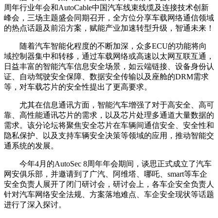
周年行业年会和AutoCable中国汽车线束线缆及连接技术创新
峰会，三场主题盛会同期召开，全方位分享车载网络通信领域
的热点话题及前沿方案，赋能产业加速转型升级，智通未来！
随着汽车智能化程度的不断加深，众多ECU的功能将向
域控制器集中和转移，通过车载网络或高速以太网互联互通，
日益丰富的智能汽车信息安全场景，如云端链接、设备身份认
证、自动驾驶安全保障、数据安全传输以及座舱的DRM需求
等，对车载芯片的安全性提出了更高要求。
尤其在信息通讯方面，智能汽车增强了对于高安全、高可
靠、高性能通讯芯片的需求，以及芯片处理多通道大量数据的
需求。该分论坛将聚焦安全芯片在车辆间通信安全、安全性和
隐私保护、以及支持车辆安全决策等领域的应用，推动智能交
通系统的发展。
今年4月的AutoSec 8周年年会期间，谈思正式成立了汽车
网安俱乐部，并邀请到了广汽、阿维塔、哪吒、smart等车企
安全负责人展开了闭门研讨会，研讨会上，各车企安全负责人
针对汽车网络安全法规、方案落地难点、车企安全现状等话题
进行了深入探讨。