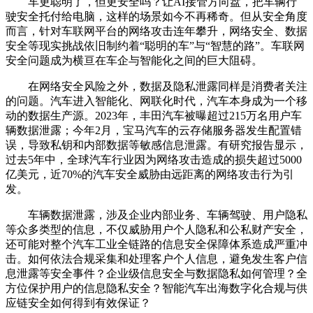
车更聪明了，但更安全吗？让AI接管方向盘，把车辆行
驶安全托付给电脑，这样的场景如今不再稀奇。但从安全角度
而言，针对车联网平台的网络攻击连年攀升，网络安全、数据
安全等现实挑战依旧制约着“聪明的车”与“智慧的路”。车联网
安全问题成为横亘在车企与智能化之间的巨大阻碍。
在网络安全风险之外，数据及隐私泄露同样是消费者关注
的问题。汽车进入智能化、网联化时代，汽车本身成为一个移
动的数据生产源。2023年，丰田汽车被曝超过215万名用户车
辆数据泄露；今年2月，宝马汽车的云存储服务器发生配置错
误，导致私钥和内部数据等敏感信息泄露。有研究报告显示，
过去5年中，全球汽车行业因为网络攻击造成的损失超过5000
亿美元，近70%的汽车安全威胁由远距离的网络攻击行为引
发。
车辆数据泄露，涉及企业内部业务、车辆驾驶、用户隐私
等众多类型的信息，不仅威胁用户个人隐私和公私财产安全，
还可能对整个汽车工业全链路的信息安全保障体系造成严重冲
击。如何依法合规采集和处理客户个人信息，避免发生客户信
息泄露等安全事件？企业级信息安全与数据隐私如何管理？全
方位保护用户的信息隐私安全？智能汽车出海数字化合规与供
应链安全如何得到有效保证？