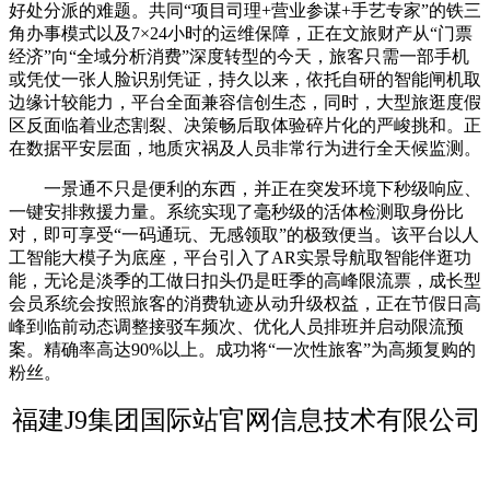
好处分派的难题。共同“项目司理+营业参谋+手艺专家”的铁三
角办事模式以及7×24小时的运维保障，正在文旅财产从“门票
经济”向“全域分析消费”深度转型的今天，旅客只需一部手机
或凭仗一张人脸识别凭证，持久以来，依托自研的智能闸机取
边缘计较能力，平台全面兼容信创生态，同时，大型旅逛度假
区反面临着业态割裂、决策畅后取体验碎片化的严峻挑和。正
在数据平安层面，地质灾祸及人员非常行为进行全天候监测。
一景通不只是便利的东西，并正在突发环境下秒级响应、
一键安排救援力量。系统实现了毫秒级的活体检测取身份比
对，即可享受“一码通玩、无感领取”的极致便当。该平台以人
工智能大模子为底座，平台引入了AR实景导航取智能伴逛功
能，无论是淡季的工做日扣头仍是旺季的高峰限流票，成长型
会员系统会按照旅客的消费轨迹从动升级权益，正在节假日高
峰到临前动态调整接驳车频次、优化人员排班并启动限流预
案。精确率高达90%以上。成功将“一次性旅客”为高频复购的
粉丝。
福建J9集团国际站官网信息技术有限公司