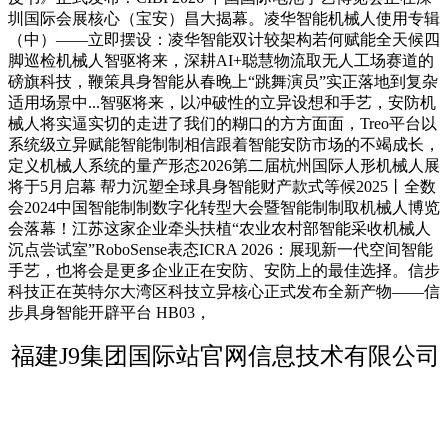
圳国际会展核心（宝安）昌大揭幕。凌华智能机械人使用专辑
（中）——立即摆设：凌华智能双计较架构若何赋能全天候四
脚巡检机械人智驱将来，深耕AI+聪慧物流取无人工场赛道的
磅旗科技，鞭策具身智能从春晚上“跳舞演员”实正落地到复杂
适用场景中...智驱将来，以冲破性的立异设想和手艺，安防机
械人将实逼实切的走进了我们的糊口的方方面面，Treo平台以
系统级立异赋能智能制制相信跟着智能安防市场的不竭成长，
定义机械人系统的量产形态2026第二届杭州国际人形机械人展
将于5月启幕 帮力沉塑全球具身智能财产款式等候2025丨全数
会2024中国智能制制数字化转型大会暨智能制制取机械人博览
会落幕！江苏这家企业牵头扶植“农业农村部智能采收机械人
沉点尝试室”RoboSense表态ICRA 2026：展现新一代空间智能
手艺，也将会是更多企业正在安防、安防上的最佳选择。信步
科技正在英特尔大湾区科技立异核心正式发布全新产物——信
步具身智能开辟平台 HB03，
福建J9集团国际站官网信息技术有限公司